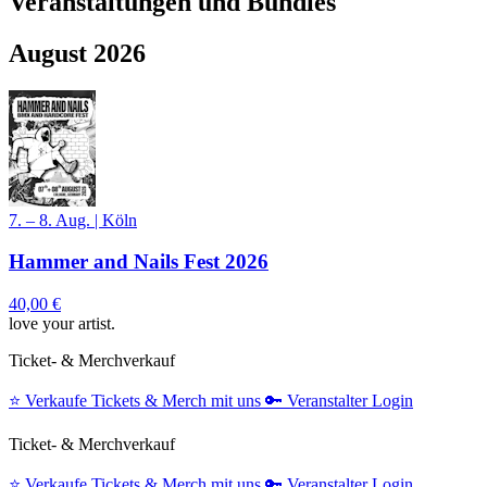
Veranstaltungen und Bundles
August 2026
7. – 8. Aug.
|
Köln
Hammer and Nails Fest 2026
40,00 €
love your artist.
Ticket- & Merchverkauf
⭐️
Verkaufe Tickets & Merch mit uns
🔑
Veranstalter Login
Ticket- & Merchverkauf
⭐️
Verkaufe Tickets & Merch mit uns
🔑
Veranstalter Login