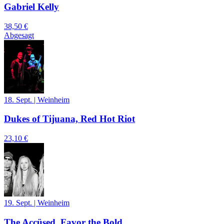
Gabriel Kelly
38,50 €
Abgesagt
18. Sept.
|
Weinheim
Dukes of Tijuana, Red Hot Riot
23,10 €
19. Sept.
|
Weinheim
The Accüsed, Favor the Bold