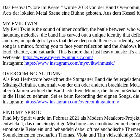
Das Festival “Core im Kessel” wurde 2018 von der Band Overcoming
Acts der lokalen Metal Szene eine Bühne geboten. Aus dem Kessel fü
MY EVIL TWIN:
My Evil Twin is the sound of inner conflict, the battle between who 
haunting melodies, the band has carved out a unique identity that de
and raw, unapologetic lyrics that delve deep into themes of identity, s
song is a mirror, forcing you to face your reflection and the shadows l
loud, chaotic, and cathartic. This is more than just heavy music: it’s a
Webseite:
https://www.myeviltwinmusic.com/
Instagram:
https://www.instagram.com/myeviltwinmusic/
OVERCOMING AUTUMN:
Als Post-Herbstcore bezeichnet die Stuttgarter Band die feuergeladen
Mitsing-Refrains, untermalt von der ein oder anderen brachialen Me
über 6 Jahren widmet die Band jede freie Minute, die ihnen außerhalb 
in die Hand zu nehmen. Sei es beim Recording der eignen Songs, die 
Instagram:
https://www.instagram.com/overcomingautumn/
FIND MY SPIRIT:
Find My Spirit wurde im Februar 2021 als Modern Metalcore-Projekt 
entwickelt, das eine einzigartige Mischung aus emotionalen und energ
emotionale Reise ein und behandeln dabei oft melancholische Themen 
Soundelementen erschaffen Thomas, Viola und Tim vielschichtige Musik