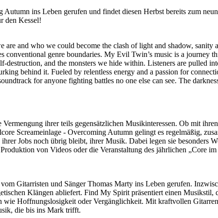
 Autumn ins Leben gerufen und findet diesen Herbst bereits zum neu
r den Kessel!
we are and who we could become the clash of light and shadow, sanity 
fies conventional genre boundaries. My Evil Twin’s music is a journey
elf-destruction, and the monsters we hide within. Listeners are pulled i
urking behind it. Fueled by relentless energy and a passion for connecti
 soundtrack for anyone fighting battles no one else can see. The darkness
e Vermengung ihrer teils gegensätzlichen Musikinteressen. Ob mit ihren
talcore Screameinlage - Overcoming Autumn gelingt es regelmäßig, zus
ihrer Jobs noch übrig bleibt, ihrer Musik. Dabei legen sie besonders We
Produktion von Videos oder die Veranstaltung des jährlichen „Core im 
vom Gitarristen und Sänger Thomas Marty ins Leben gerufen. Inzwisch
etischen Klängen abliefert. Find My Spirit präsentiert einen Musikstil
wie Hoffnungslosigkeit oder Vergänglichkeit. Mit kraftvollen Gitarre
, die bis ins Mark trifft.