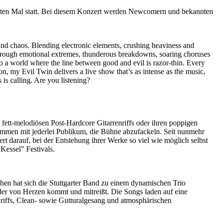
nten Mal statt. Bei diesem Konzert werden Newcomern und bekannten
and chaos. Blending electronic elements, crushing heaviness and
 through emotional extremes, thunderous breakdowns, soaring choruses
nto a world where the line between good and evil is razor-thin. Every
on, my Evil Twin delivers a live show that’s as intense as the music,
 is calling. Are you listening?
 fett-melodiösen Post-Hardcore Gitarrenriffs oder ihren poppigen
ammen mit jederlei Publikum, die Bühne abzufackeln. Seit nunmehr
rt darauf, bei der Entstehung ihrer Werke so viel wie möglich selbst
Kessel” Festivals.
en hat sich die Stuttgarter Band zu einem dynamischen Trio
, der von Herzen kommt und mitreißt. Die Songs laden auf eine
nriffs, Clean- sowie Gutturalgesang und atmosphärischen