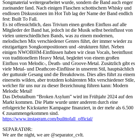
Songmaterial weitergearbeitet wurde, sondern die Band auch enger
zueinander fand. Nach einigen Flaschen schottischem Whisky und
endlosen Diskussionen im Hot Tub lag der Name der Band endlich
fest: Built To Fall.
Es ist offensichtlich, dass Trivium einen großen Einfluss auf alle
Mitglieder der Band hat, jedoch ist die Musik selbst beeinflusst von
vielen unterschiedlichen Bands, was zu einem modernen,
melodischen Mix verschiedener Genres führt, der immer wieder zu
einzigartigen Songkompositionen und -strukturen führt. Neben
einigen NWOBHM-Einflüssen haben wir clean Vocals, beeinflusst
von traditionellem Heavy Metal, begleitet von einem großen
Einfluss von Melodic-, Death- und Groove-Metal. Zusätzlich gibt es
viele Metal- und Deathcore-Einflüsse in unserem Stil, hauptsächlich
der gutturale Gesang und die Breakdowns. Dies alles führt zu einem
einerseits wilden, aber trotzdem kohärenten Mix verschiedener Stile,
welcher für uns nur zu dieser Bezeichnung führen kann: Modern
Melodic Metal!
Das Debutalbum “Broken Asylum” wird im Frühjahr 2024 auf den
Markt kommen. Die Platte wurde unter anderem durch eine
erfolgreiche Kickstarter Kampagne finanziert, in der mehr als 6.500
€ zusammengekommen sind.
https://www.instagram.com/builttofall_official/
SEPARATØR:
We are the night, we are @separator_cvlt.