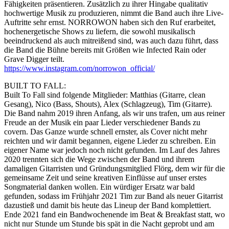
Fähigkeiten präsentieren. Zusätzlich zu ihrer Hingabe qualitativ
hochwertige Musik zu produzieren, nimmt die Band auch ihre Live-
Auftritte sehr ernst. NORROWON haben sich den Ruf erarbeitet,
hochenergetische Shows zu liefern, die sowohl musikalisch
beeindruckend als auch mitreißend sind, was auch dazu führt, dass
die Band die Bühne bereits mit Größen wie Infected Rain oder
Grave Digger teilt.
https://www.instagram.com/norrowon_official/
BUILT TO FALL:
Built To Fall sind folgende Mitglieder: Matthias (Gitarre, clean
Gesang), Nico (Bass, Shouts), Alex (Schlagzeug), Tim (Gitarre).
Die Band nahm 2019 ihren Anfang, als wir uns trafen, um aus reiner
Freude an der Musik ein paar Lieder verschiedener Bands zu
covern. Das Ganze wurde schnell ernster, als Cover nicht mehr
reichten und wir damit begannen, eigene Lieder zu schreiben. Ein
eigener Name war jedoch noch nicht gefunden. Im Lauf des Jahres
2020 trennten sich die Wege zwischen der Band und ihrem
damaligen Gitarristen und Gründungsmitglied Flörg, dem wir für die
gemeinsame Zeit und seine kreativen Einflüsse auf unser erstes
Songmaterial danken wollen. Ein würdiger Ersatz war bald
gefunden, sodass im Frühjahr 2021 Tim zur Band als neuer Gitarrist
dazustieß und damit bis heute das Lineup der Band komplettiert.
Ende 2021 fand ein Bandwochenende im Beat & Breakfast statt, wo
nicht nur Stunde um Stunde bis spät in die Nacht geprobt und am