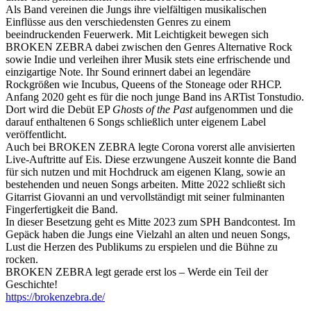
Als Band vereinen die Jungs ihre vielfältigen musikalischen
Einflüsse aus den verschiedensten Genres zu einem
beeindruckenden Feuerwerk. Mit Leichtigkeit bewegen sich
BROKEN ZEBRA dabei zwischen den Genres Alternative Rock
sowie Indie und verleihen ihrer Musik stets eine erfrischende und
einzigartige Note. Ihr Sound erinnert dabei an legendäre
Rockgrößen wie Incubus, Queens of the Stoneage oder RHCP.
Anfang 2020 geht es für die noch junge Band ins ARTist Tonstudio.
Dort wird die Debüt EP
Ghosts of the Past
aufgenommen und die
darauf enthaltenen 6 Songs schließlich unter eigenem Label
veröffentlicht.
Auch bei BROKEN ZEBRA legte Corona vorerst alle anvisierten
Live-Auftritte auf Eis. Diese erzwungene Auszeit konnte die Band
für sich nutzen und mit Hochdruck am eigenen Klang, sowie an
bestehenden und neuen Songs arbeiten. Mitte 2022 schließt sich
Gitarrist Giovanni an und vervollständigt mit seiner fulminanten
Fingerfertigkeit die Band.
In dieser Besetzung geht es Mitte 2023 zum SPH Bandcontest. Im
Gepäck haben die Jungs eine Vielzahl an alten und neuen Songs,
Lust die Herzen des Publikums zu erspielen und die Bühne zu
rocken.
BROKEN ZEBRA legt gerade erst los – Werde ein Teil der
Geschichte!
https://brokenzebra.de/