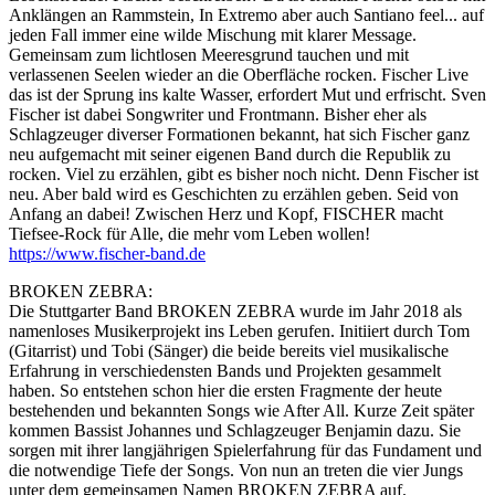
Anklängen an Rammstein, In Extremo aber auch Santiano feel... auf
jeden Fall immer eine wilde Mischung mit klarer Message.
Gemeinsam zum lichtlosen Meeresgrund tauchen und mit
verlassenen Seelen wieder an die Oberfläche rocken. Fischer Live
das ist der Sprung ins kalte Wasser, erfordert Mut und erfrischt. Sven
Fischer ist dabei Songwriter und Frontmann. Bisher eher als
Schlagzeuger diverser Formationen bekannt, hat sich Fischer ganz
neu aufgemacht mit seiner eigenen Band durch die Republik zu
rocken. Viel zu erzählen, gibt es bisher noch nicht. Denn Fischer ist
neu. Aber bald wird es Geschichten zu erzählen geben. Seid von
Anfang an dabei! Zwischen Herz und Kopf, FISCHER macht
Tiefsee-Rock für Alle, die mehr vom Leben wollen!
https://www.fischer-band.de
BROKEN ZEBRA:
Die Stuttgarter Band BROKEN ZEBRA wurde im Jahr 2018 als
namenloses Musikerprojekt ins Leben gerufen. Initiiert durch Tom
(Gitarrist) und Tobi (Sänger) die beide bereits viel musikalische
Erfahrung in verschiedensten Bands und Projekten gesammelt
haben. So entstehen schon hier die ersten Fragmente der heute
bestehenden und bekannten Songs wie After All. Kurze Zeit später
kommen Bassist Johannes und Schlagzeuger Benjamin dazu. Sie
sorgen mit ihrer langjährigen Spielerfahrung für das Fundament und
die notwendige Tiefe der Songs. Von nun an treten die vier Jungs
unter dem gemeinsamen Namen BROKEN ZEBRA auf.