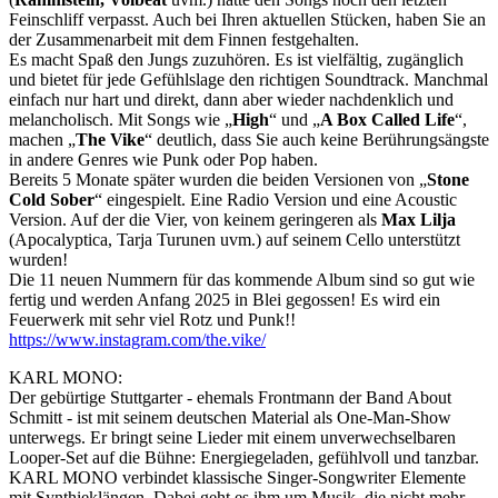
Feinschliff verpasst. Auch bei Ihren aktuellen Stücken, haben Sie an
der Zusammenarbeit mit dem Finnen festgehalten.
Es macht Spaß den Jungs zuzuhören. Es ist vielfältig, zugänglich
und bietet für jede Gefühlslage den richtigen Soundtrack. Manchmal
einfach nur hart und direkt, dann aber wieder nachdenklich und
melancholisch. Mit Songs wie „
High
“ und „
A Box Called Life
“,
machen „
The Vike
“ deutlich, dass Sie auch keine Berührungsängste
in andere Genres wie Punk oder Pop haben.
Bereits 5 Monate später wurden die beiden Versionen von „
Stone
Cold Sober
“ eingespielt. Eine Radio Version und eine Acoustic
Version. Auf der die Vier, von keinem geringeren als
Max Lilja
(Apocalyptica, Tarja Turunen uvm.) auf seinem Cello unterstützt
wurden!
Die 11 neuen Nummern für das kommende Album sind so gut wie
fertig und werden Anfang 2025 in Blei gegossen! Es wird ein
Feuerwerk mit sehr viel Rotz und Punk!!
https://www.instagram.com/the.vike/
KARL MONO:
Der gebürtige Stuttgarter - ehemals Frontmann der Band About
Schmitt - ist mit seinem deutschen Material als One-Man-Show
unterwegs. Er bringt seine Lieder mit einem unverwechselbaren
Looper-Set auf die Bühne: Energiegeladen, gefühlvoll und tanzbar.
KARL MONO verbindet klassische Singer-Songwriter Elemente
mit Synthieklängen. Dabei geht es ihm um Musik, die nicht mehr