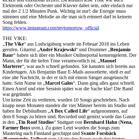
Elektronik oder Orchester und Klavier dabei sein, oder einfach nur
mal der 2 1/2 Minuten Punk. Wichtig ist nur!: die Energie muss
stimmen und eine Melodie an die man sich erinnert darf in keinem
Song fehlen.
https://www.instagram.com/mytomorrow_official
THE VIKE:
„
The Vike
“ aus Ludwigsburg wurde im Februar 2018 ins Leben
gerufen. Gitarrist „
André Krajewski
“ und Drummer „
Benjamin
Baur
“ haben sich über ein Musiker Onlineportal kennengelernt. Der
Mann, der für die tiefen Töne verantwortlich ist, „
Manuel
Marterer
“, war auch schnell gefunden. Sie kannten sich bereits aus
Kindertagen. Als Benjamin Baur E-Mails aussortierte, stieß er auf
eine alte Nachricht, in der er sich mit einem Sänger ausgetauscht
hatte. Sein Name ist „
Marcel Galos
“. Dann ging alles ganz schnell.
Einen Anruf und eine Session später war die Sache klar! Die Band
war gegründet.
Um keine Zeit zu verlieren, wurden 10 Songs geschrieben. Nach
knapp neun Monaten standen die vier Männer bereits im Studio und
haben Ihr Debütalbum „
A Box Called Life
“ aufgenommen, auf
dem 8 Songs zu hören sind. Recorded und gemixt wurde das Ganze
in den „
Tin Roof Studios
“ Stuttgart von
Bernhard Hahn
(
Nena,
Farmer Boys
uvm.). Zu guter Letzt wurden die Songs zum
Mastering nach Finnland geschippt und
Svante Forsbäck
(
Rammstein, Volbeat
uvm.) hatte den Songs noch den letzten