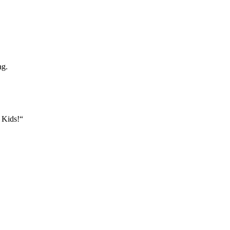
ag.
n Kids!“