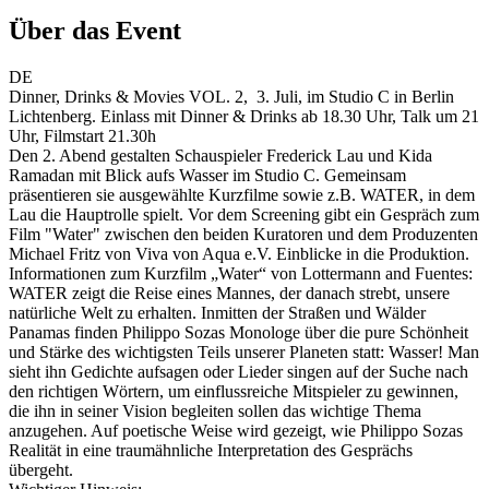
Über das Event
DE
Dinner, Drinks & Movies VOL. 2, 3. Juli, im Studio C in Berlin
Lichtenberg. Einlass mit Dinner & Drinks ab 18.30 Uhr, Talk um 21
Uhr, Filmstart 21.30h
Den 2. Abend gestalten Schauspieler Frederick Lau und Kida
Ramadan mit Blick aufs Wasser im Studio C. Gemeinsam
präsentieren sie ausgewählte Kurzfilme sowie z.B. WATER, in dem
Lau die Hauptrolle spielt. Vor dem Screening gibt ein Gespräch zum
Film "Water" zwischen den beiden Kuratoren und dem Produzenten
Michael Fritz von Viva von Aqua e.V. Einblicke in die Produktion.
Informationen zum Kurzfilm „Water“ von Lottermann and Fuentes:
WATER zeigt die Reise eines Mannes, der danach strebt, unsere
natürliche Welt zu erhalten. Inmitten der Straßen und Wälder
Panamas finden Philippo Sozas Monologe über die pure Schönheit
und Stärke des wichtigsten Teils unserer Planeten statt: Wasser! Man
sieht ihn Gedichte aufsagen oder Lieder singen auf der Suche nach
den richtigen Wörtern, um einflussreiche Mitspieler zu gewinnen,
die ihn in seiner Vision begleiten sollen das wichtige Thema
anzugehen. Auf poetische Weise wird gezeigt, wie Philippo Sozas
Realität in eine traumähnliche Interpretation des Gesprächs
übergeht.