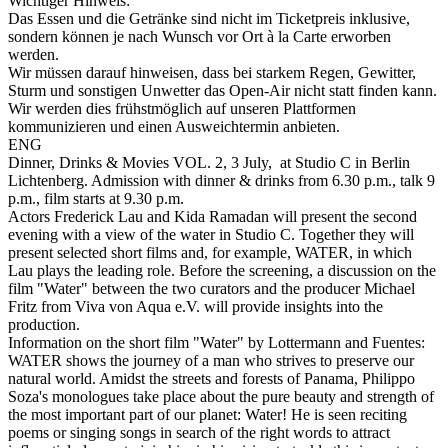
Wichtiger Hinweis:
Das Essen und die Getränke sind nicht im Ticketpreis inklusive,
sondern können je nach Wunsch vor Ort à la Carte erworben
werden.
Wir müssen darauf hinweisen, dass bei starkem Regen, Gewitter,
Sturm und sonstigen Unwetter das Open-Air nicht statt finden kann.
Wir werden dies frühstmöglich auf unseren Plattformen
kommunizieren und einen Ausweichtermin anbieten.
ENG
Dinner, Drinks & Movies VOL. 2, 3 July, at Studio C in Berlin
Lichtenberg. Admission with dinner & drinks from 6.30 p.m., talk 9
p.m., film starts at 9.30 p.m.
Actors Frederick Lau and Kida Ramadan will present the second
evening with a view of the water in Studio C. Together they will
present selected short films and, for example, WATER, in which
Lau plays the leading role. Before the screening, a discussion on the
film "Water" between the two curators and the producer Michael
Fritz from Viva von Aqua e.V. will provide insights into the
production.
Information on the short film "Water" by Lottermann and Fuentes:
WATER shows the journey of a man who strives to preserve our
natural world. Amidst the streets and forests of Panama, Philippo
Soza's monologues take place about the pure beauty and strength of
the most important part of our planet: Water! He is seen reciting
poems or singing songs in search of the right words to attract