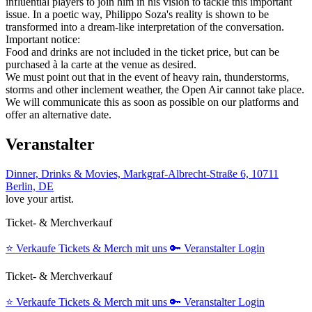
influential players to join him in his vision to tackle this important
issue. In a poetic way, Philippo Soza's reality is shown to be
transformed into a dream-like interpretation of the conversation.
Important notice:
Food and drinks are not included in the ticket price, but can be
purchased à la carte at the venue as desired.
We must point out that in the event of heavy rain, thunderstorms,
storms and other inclement weather, the Open Air cannot take place.
We will communicate this as soon as possible on our platforms and
offer an alternative date.
Veranstalter
Dinner, Drinks & Movies, Markgraf-Albrecht-Straße 6, 10711
Berlin, DE
love your artist.
Ticket- & Merchverkauf
⭐️
Verkaufe Tickets & Merch mit uns
🔑
Veranstalter Login
Ticket- & Merchverkauf
⭐️
Verkaufe Tickets & Merch mit uns
🔑
Veranstalter Login