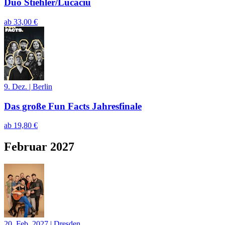
Duo Stiehler/Lucaciu
ab
33,00 €
9. Dez.
|
Berlin
Das große Fun Facts Jahresfinale
ab
19,80 €
Februar 2027
20. Feb. 2027
|
Dresden