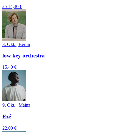
ab
14,30 €
8. Okt.
|
Berlin
low key orchestra
15,40 €
9. Okt.
|
Mainz
Ezé
22,00 €