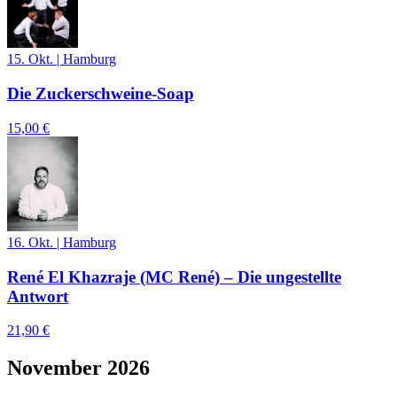
15. Okt.
|
Hamburg
Die Zuckerschweine-Soap
15,00 €
16. Okt.
|
Hamburg
René El Khazraje (MC René) – Die ungestellte
Antwort
21,90 €
November 2026