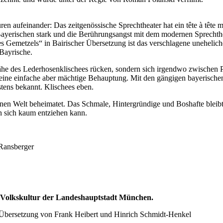
en aufeinander: Das zeitgenössische Sprechtheater hat ein tête à tête 
 Bayerischen stark und die Berührungsangst mit dem modernen Sprechthe
Gemetzels“ in Bairischer Übersetzung ist das verschlagene unehelich
-Bayrische.
 Nähe des Lederhosenklischees rücken, sondern sich irgendwo zwischen Pa
 es eine einfache aber mächtige Behauptung. Mit den gängigen bayerisc
stens bekannt. Klischees eben.
nen Welt beheimatet. Das Schmale, Hintergründige und Boshafte bleibt 
n sich kaum entziehen kann.
 Ransberger
s Volkskultur der Landeshauptstadt München.
r Übersetzung von Frank Heibert und Hinrich Schmidt-Henkel