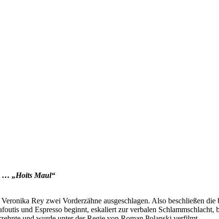
t“ … „Hoits Maul“
ronika Rey zwei Vorderzähne ausgeschlagen. Also beschließen die beid
lafoutis und Espresso beginnt, eskaliert zur verbalen Schlammschlacht, b
hrzehnte und wurde unter der Regie von Roman Polanski verfilmt.