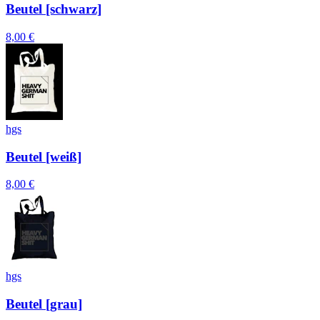
Beutel [schwarz]
8,00 €
hgs
Beutel [weiß]
8,00 €
hgs
Beutel [grau]