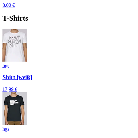
8,00 €
T-Shirts
hgs
Shirt [weiß]
17,99 €
hgs