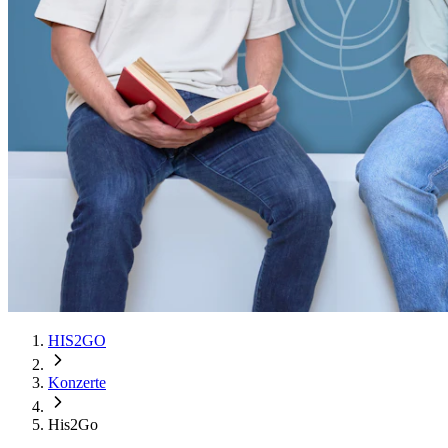
HIS2GO
Konzerte
His2Go