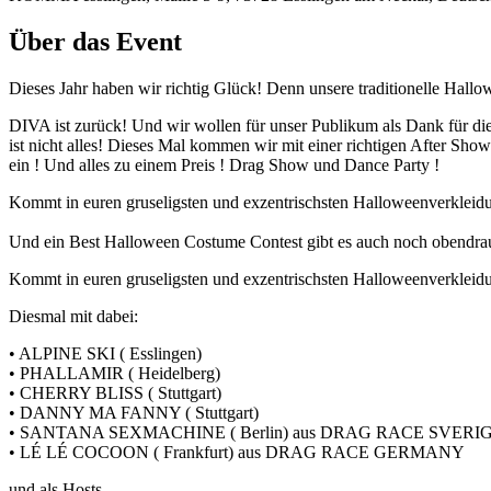
Über das Event
Dieses Jahr haben wir richtig Glück! Denn unsere traditionelle Hallo
DIVA ist zurück! Und wir wollen für unser Publikum als Dank für die T
ist nicht alles! Dieses Mal kommen wir mit einer richtigen After S
ein ! Und alles zu einem Preis ! Drag Show und Dance Party !
Kommt in euren gruseligsten und exzentrischsten Halloweenverkleid
Und ein Best Halloween Costume Contest gibt es auch noch obendrau
Kommt in euren gruseligsten und exzentrischsten Halloweenverkleid
Diesmal mit dabei:
•⁠ ⁠ALPINE SKI ( Esslingen)
•⁠ ⁠PHALLAMIR ( Heidelberg)
•⁠ ⁠CHERRY BLISS ( Stuttgart)
•⁠ ⁠DANNY MA FANNY ( Stuttgart)
•⁠ ⁠SANTANA SEXMACHINE ( Berlin) aus DRAG RACE SVERI
•⁠ ⁠LÉ LÉ COCOON ( Frankfurt) aus DRAG RACE GERMANY
und als Hosts