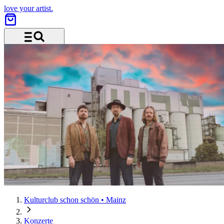
love your artist.
Menü und Suche
Kulturclub schon schön • Mainz
Konzerte