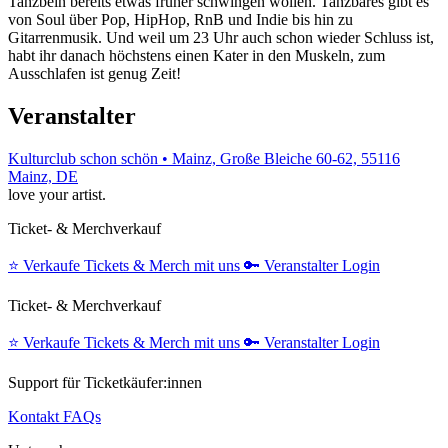
Tanzbein bereits etwas früher schwingen wollen. Tanzbares gibt es
von Soul über Pop, HipHop, RnB und Indie bis hin zu
Gitarrenmusik. Und weil um 23 Uhr auch schon wieder Schluss ist,
habt ihr danach höchstens einen Kater in den Muskeln, zum
Ausschlafen ist genug Zeit!
Veranstalter
Kulturclub schon schön • Mainz, Große Bleiche 60-62, 55116
Mainz, DE
love your artist.
Ticket- & Merchverkauf
⭐️
Verkaufe Tickets & Merch mit uns
🔑
Veranstalter Login
Ticket- & Merchverkauf
⭐️
Verkaufe Tickets & Merch mit uns
🔑
Veranstalter Login
Support für Ticketkäufer:innen
Kontakt
FAQs