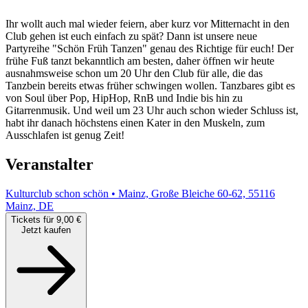
Ihr wollt auch mal wieder feiern, aber kurz vor Mitternacht in den
Club gehen ist euch einfach zu spät? Dann ist unsere neue
Partyreihe "Schön Früh Tanzen" genau des Richtige für euch! Der
frühe Fuß tanzt bekanntlich am besten, daher öffnen wir heute
ausnahmsweise schon um 20 Uhr den Club für alle, die das
Tanzbein bereits etwas früher schwingen wollen. Tanzbares gibt es
von Soul über Pop, HipHop, RnB und Indie bis hin zu
Gitarrenmusik. Und weil um 23 Uhr auch schon wieder Schluss ist,
habt ihr danach höchstens einen Kater in den Muskeln, zum
Ausschlafen ist genug Zeit!
Veranstalter
Kulturclub schon schön • Mainz, Große Bleiche 60-62, 55116
Mainz, DE
Tickets für 9,00 €
Jetzt kaufen