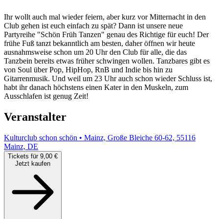
Ihr wollt auch mal wieder feiern, aber kurz vor Mitternacht in den
Club gehen ist euch einfach zu spät? Dann ist unsere neue
Partyreihe "Schön Früh Tanzen" genau des Richtige für euch! Der
frühe Fuß tanzt bekanntlich am besten, daher öffnen wir heute
ausnahmsweise schon um 20 Uhr den Club für alle, die das
Tanzbein bereits etwas früher schwingen wollen. Tanzbares gibt es
von Soul über Pop, HipHop, RnB und Indie bis hin zu
Gitarrenmusik. Und weil um 23 Uhr auch schon wieder Schluss ist,
habt ihr danach höchstens einen Kater in den Muskeln, zum
Ausschlafen ist genug Zeit!
Veranstalter
Kulturclub schon schön • Mainz, Große Bleiche 60-62, 55116
Mainz, DE
Tickets für 9,00 €
Jetzt kaufen