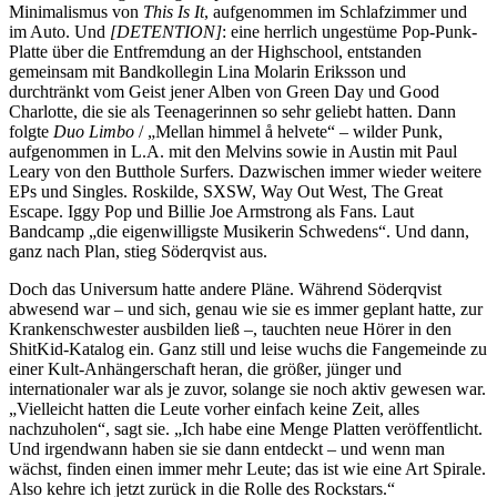
Minimalismus von
This Is It
, aufgenommen im Schlafzimmer und
im Auto. Und
[DETENTION]
: eine herrlich ungestüme Pop-Punk-
Platte über die Entfremdung an der Highschool, entstanden
gemeinsam mit Bandkollegin Lina Molarin Eriksson und
durchtränkt vom Geist jener Alben von Green Day und Good
Charlotte, die sie als Teenagerinnen so sehr geliebt hatten. Dann
folgte
Duo Limbo
/ „Mellan himmel å helvete“ – wilder Punk,
aufgenommen in L.A. mit den Melvins sowie in Austin mit Paul
Leary von den Butthole Surfers. Dazwischen immer wieder weitere
EPs und Singles. Roskilde, SXSW, Way Out West, The Great
Escape. Iggy Pop und Billie Joe Armstrong als Fans. Laut
Bandcamp „die eigenwilligste Musikerin Schwedens“. Und dann,
ganz nach Plan, stieg Söderqvist aus.
Doch das Universum hatte andere Pläne. Während Söderqvist
abwesend war – und sich, genau wie sie es immer geplant hatte, zur
Krankenschwester ausbilden ließ –, tauchten neue Hörer in den
ShitKid-Katalog ein. Ganz still und leise wuchs die Fangemeinde zu
einer Kult-Anhängerschaft heran, die größer, jünger und
internationaler war als je zuvor, solange sie noch aktiv gewesen war.
„Vielleicht hatten die Leute vorher einfach keine Zeit, alles
nachzuholen“, sagt sie. „Ich habe eine Menge Platten veröffentlicht.
Und irgendwann haben sie sie dann entdeckt – und wenn man
wächst, finden einen immer mehr Leute; das ist wie eine Art Spirale.
Also kehre ich jetzt zurück in die Rolle des Rockstars.“