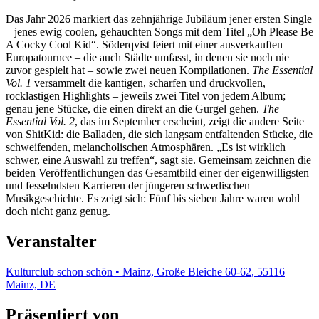
Das Jahr 2026 markiert das zehnjährige Jubiläum jener ersten Single
– jenes ewig coolen, gehauchten Songs mit dem Titel „Oh Please Be
A Cocky Cool Kid“. Söderqvist feiert mit einer ausverkauften
Europatournee – die auch Städte umfasst, in denen sie noch nie
zuvor gespielt hat – sowie zwei neuen Kompilationen.
The Essential
Vol. 1
versammelt die kantigen, scharfen und druckvollen,
rocklastigen Highlights – jeweils zwei Titel von jedem Album;
genau jene Stücke, die einen direkt an die Gurgel gehen.
The
Essential Vol. 2
, das im September erscheint, zeigt die andere Seite
von ShitKid: die Balladen, die sich langsam entfaltenden Stücke, die
schweifenden, melancholischen Atmosphären. „Es ist wirklich
schwer, eine Auswahl zu treffen“, sagt sie. Gemeinsam zeichnen die
beiden Veröffentlichungen das Gesamtbild einer der eigenwilligsten
und fesselndsten Karrieren der jüngeren schwedischen
Musikgeschichte. Es zeigt sich: Fünf bis sieben Jahre waren wohl
doch nicht ganz genug.
Veranstalter
Kulturclub schon schön • Mainz, Große Bleiche 60-62, 55116
Mainz, DE
Präsentiert von