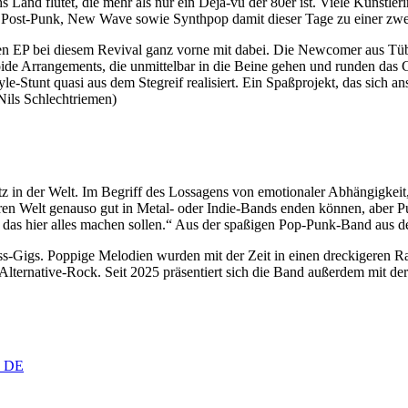
Land flutet, die mehr als nur ein Déjà-vu der 80er ist. Viele Künstl
n Post-Punk, New Wave sowie Synthpop damit dieser Tage zu einer zwe
igen EP bei diesem Revival ganz vorne mit dabei. Die Newcomer aus 
e Arrangements, die unmittelbar in die Beine gehen und runden das Gan
tyle-Stunt quasi aus dem Stegreif realisiert. Ein Spaßprojekt, das sic
(Nils Schlechtriemen)
in der Welt. Im Begriff des Lossagens von emotionaler Abhängigkeit,
teren Welt genauso gut in Metal- oder Indie-Bands enden können, aber 
 das hier alles machen sollen.“ Aus der spaßigen Pop-Punk-Band aus d
ss-Gigs. Poppige Melodien wurden mit der Zeit in einen dreckigeren Ra
ternative-Rock. Seit 2025 präsentiert sich die Band außerdem mit de
, DE