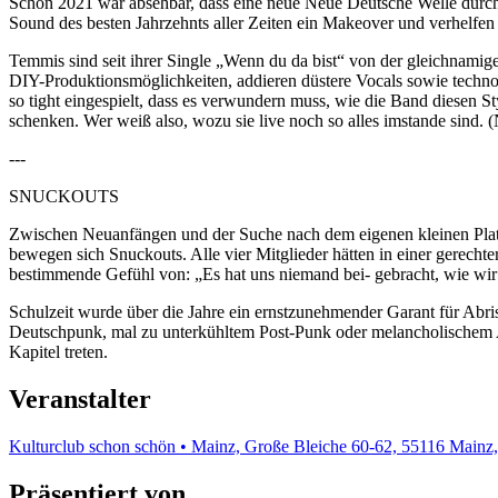
Schon 2021 war absehbar, dass eine neue Neue Deutsche Welle durchs 
Sound des besten Jahrzehnts aller Zeiten ein Makeover und verhelfe
Temmis sind seit ihrer Single „Wenn du da bist“ von der gleichnam
DIY-Produktionsmöglichkeiten, addieren düstere Vocals sowie technoid
so tight eingespielt, dass es verwundern muss, wie die Band diesen S
schenken. Wer weiß also, wozu sie live noch so alles imstande sind. 
---
SNUCKOUTS
Zwischen Neuanfängen und der Suche nach dem eigenen kleinen Platz 
bewegen sich Snuckouts. Alle vier Mitglieder hätten in einer gerech
bestimmende Gefühl von: „Es hat uns niemand bei- gebracht, wie wir
Schulzeit wurde über die Jahre ein ernstzunehmender Garant für Abri
Deutschpunk, mal zu unterkühltem Post-Punk oder melancholischem Al
Kapitel treten.
Veranstalter
Kulturclub schon schön • Mainz, Große Bleiche 60-62, 55116 Mainz
Präsentiert von