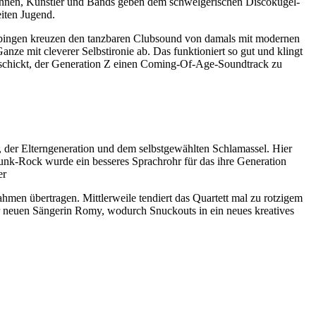
erinnen, Künstler und Bands geben dem schwelgerischen Discokugel-
iten Jugend.
Tübingen kreuzen den tanzbaren Clubsound von damals mit modernen
ze mit cleverer Selbstironie ab. Das funktioniert so gut und klingt
h anschickt, der Generation Z einen Coming-Of-Age-Soundtrack zu
 der Elterngeneration und dem selbstgewählten Schlamassel. Hier
Punk-Rock wurde ein besseres Sprachrohr für das ihre Generation
er
hmen übertragen. Mittlerweile tendiert das Quartett mal zu rotzigem
r neuen Sängerin Romy, wodurch Snuckouts in ein neues kreatives