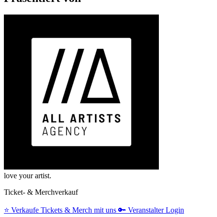
love your artist.
Ticket- & Merchverkauf
⭐️
Verkaufe Tickets & Merch mit uns
🔑
Veranstalter Login