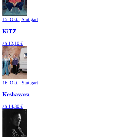
15. Okt.
|
Stuttgart
KiTZ
ab
12,10 €
16. Okt.
|
Stuttgart
Keshavara
ab
14,30 €