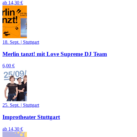
ab
14,30 €
18. Sept.
|
Stuttgart
Merlin tanzt! mit Love Supreme DJ Team
6,00 €
25. Sept.
|
Stuttgart
Improtheater Stuttgart
ab
14,30 €