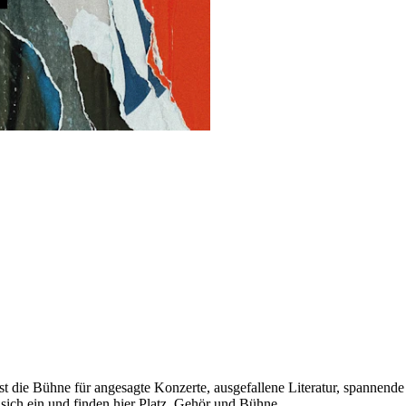
ist die Bühne für angesagte Konzerte, ausgefallene Literatur, spannende 
sich ein und finden hier Platz, Gehör und Bühne.