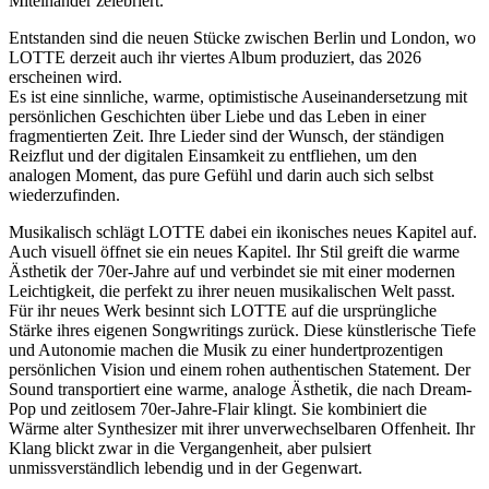
Miteinander zelebriert.
Entstanden sind die neuen Stücke zwischen Berlin und London, wo
LOTTE derzeit auch ihr viertes Album produziert, das 2026
erscheinen wird.
Es ist eine sinnliche, warme, optimistische Auseinandersetzung mit
persönlichen Geschichten über Liebe und das Leben in einer
fragmentierten Zeit. Ihre Lieder sind der Wunsch, der ständigen
Reizflut und der digitalen Einsamkeit zu entfliehen, um den
analogen Moment, das pure Gefühl und darin auch sich selbst
wiederzufinden.
Musikalisch schlägt LOTTE dabei ein ikonisches neues Kapitel auf.
Auch visuell öffnet sie ein neues Kapitel. Ihr Stil greift die warme
Ästhetik der 70er-Jahre auf und verbindet sie mit einer modernen
Leichtigkeit, die perfekt zu ihrer neuen musikalischen Welt passt.
Für ihr neues Werk besinnt sich LOTTE auf die ursprüngliche
Stärke ihres eigenen Songwritings zurück. Diese künstlerische Tiefe
und Autonomie machen die Musik zu einer hundertprozentigen
persönlichen Vision und einem rohen authentischen Statement. Der
Sound transportiert eine warme, analoge Ästhetik, die nach Dream-
Pop und zeitlosem 70er-Jahre-Flair klingt. Sie kombiniert die
Wärme alter Synthesizer mit ihrer unverwechselbaren Offenheit. Ihr
Klang blickt zwar in die Vergangenheit, aber pulsiert
unmissverständlich lebendig und in der Gegenwart.