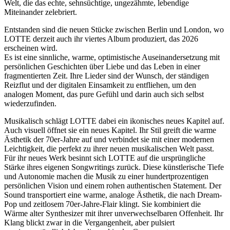
Welt, die das echte, sehnsüchtige, ungezähmte, lebendige
Miteinander zelebriert.
Entstanden sind die neuen Stücke zwischen Berlin und London, wo
LOTTE derzeit auch ihr viertes Album produziert, das 2026
erscheinen wird.
Es ist eine sinnliche, warme, optimistische Auseinandersetzung mit
persönlichen Geschichten über Liebe und das Leben in einer
fragmentierten Zeit. Ihre Lieder sind der Wunsch, der ständigen
Reizflut und der digitalen Einsamkeit zu entfliehen, um den
analogen Moment, das pure Gefühl und darin auch sich selbst
wiederzufinden.
Musikalisch schlägt LOTTE dabei ein ikonisches neues Kapitel auf.
Auch visuell öffnet sie ein neues Kapitel. Ihr Stil greift die warme
Ästhetik der 70er-Jahre auf und verbindet sie mit einer modernen
Leichtigkeit, die perfekt zu ihrer neuen musikalischen Welt passt.
Für ihr neues Werk besinnt sich LOTTE auf die ursprüngliche
Stärke ihres eigenen Songwritings zurück. Diese künstlerische Tiefe
und Autonomie machen die Musik zu einer hundertprozentigen
persönlichen Vision und einem rohen authentischen Statement. Der
Sound transportiert eine warme, analoge Ästhetik, die nach Dream-
Pop und zeitlosem 70er-Jahre-Flair klingt. Sie kombiniert die
Wärme alter Synthesizer mit ihrer unverwechselbaren Offenheit. Ihr
Klang blickt zwar in die Vergangenheit, aber pulsiert