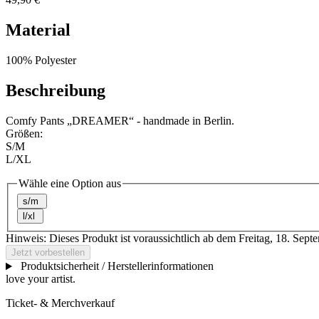
Material
100% Polyester
Beschreibung
Comfy Pants „DREAMER“ - handmade in Berlin.
Größen:
S/M
L/XL
Wähle eine Option aus
s/m
l/xl
Hinweis:
Dieses Produkt ist voraussichtlich ab dem Freitag, 18. Sept
Jetzt vorbestellen
Produktsicherheit / Herstellerinformationen
love your artist.
Ticket- & Merchverkauf