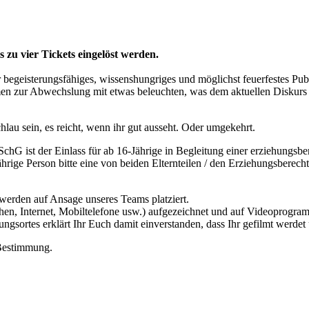
zu vier Tickets eingelöst werden.
isterungsfähiges, wissenshungriges und möglichst feuerfestes Pub
n zur Abwechslung mit etwas beleuchten, was dem aktuellen Diskurs oft
hlau sein, es reicht, wenn ihr gut ausseht. Oder umgekehrt.
SchG ist der Einlass für ab 16-Jährige in Begleitung einer erziehungsbe
rige Person bitte eine von beiden Elternteilen / den Erziehungsberech
werden auf Ansage unseres Teams platziert.
sehen, Internet, Mobiltelefone usw.) aufgezeichnet und auf Videoprog
ortes erklärt Ihr Euch damit einverstanden, dass Ihr gefilmt werdet 
 Bestimmung.