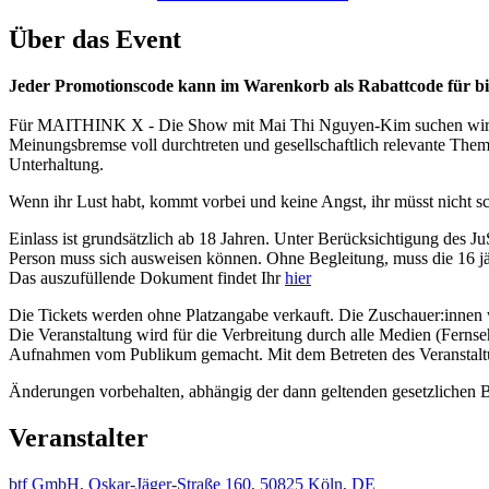
Über das Event
Jeder Promotionscode kann im Warenkorb als Rabattcode für bis 
Für MAITHINK X - Die Show mit Mai Thi Nguyen-Kim suchen wir bege
Meinungsbremse voll durchtreten und gesellschaftlich relevante Theme
Unterhaltung.
Wenn ihr Lust habt, kommt vorbei und keine Angst, ihr müsst nicht sc
Einlass ist grundsätzlich ab 18 Jahren. Unter Berücksichtigung des Ju
Person muss sich ausweisen können. Ohne Begleitung, muss die 16 jäh
Das auszufüllende Dokument findet Ihr
hier
Die Tickets werden ohne Platzangabe verkauft. Die Zuschauer:innen 
Die Veranstaltung wird für die Verbreitung durch alle Medien (Fern
Aufnahmen vom Publikum gemacht. Mit dem Betreten des Veranstaltungs
Änderungen vorbehalten, abhängig der dann geltenden gesetzlichen
Veranstalter
btf GmbH, Oskar-Jäger-Straße 160, 50825 Köln, DE