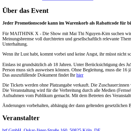
Über das Event
Jeder Promotionscode kann im Warenkorb als Rabattcode für bis 
Für MAITHINK X - Die Show mit Mai Thi Nguyen-Kim suchen wir bege
Meinungsbremse voll durchtreten und gesellschaftlich relevante Theme
Unterhaltung.
Wenn ihr Lust habt, kommt vorbei und keine Angst, ihr müsst nicht sc
Einlass ist grundsätzlich ab 18 Jahren. Unter Berücksichtigung des Ju
Person muss sich ausweisen können. Ohne Begleitung, muss die 16 jäh
Das auszufüllende Dokument findet Ihr
hier
Die Tickets werden ohne Platzangabe verkauft. Die Zuschauer:innen 
Die Veranstaltung wird für die Verbreitung durch alle Medien (Fern
Aufnahmen vom Publikum gemacht. Mit dem Betreten des Veranstaltungs
Änderungen vorbehalten, abhängig der dann geltenden gesetzlichen
Veranstalter
btf GmbH, Oskar-Jäger-Straße 160, 50825 Köln, DE