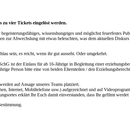
zu vier Tickets eingelöst werden.
isterungsfähiges, wissenshungriges und möglichst feuerfestes Pub
n zur Abwechslung mit etwas beleuchten, was dem aktuellen Diskurs oft
hlau sein, es reicht, wenn ihr gut ausseht. Oder umgekehrt.
SchG ist der Einlass für ab 16-Jährige in Begleitung einer erziehungsbe
rige Person bitte eine von beiden Elternteilen / den Erziehungsberech
werden auf Ansage unseres Teams platziert.
sehen, Internet, Mobiltelefone usw.) aufgezeichnet und auf Videoprog
ortes erklärt Ihr Euch damit einverstanden, dass Ihr gefilmt werdet 
 Bestimmung.