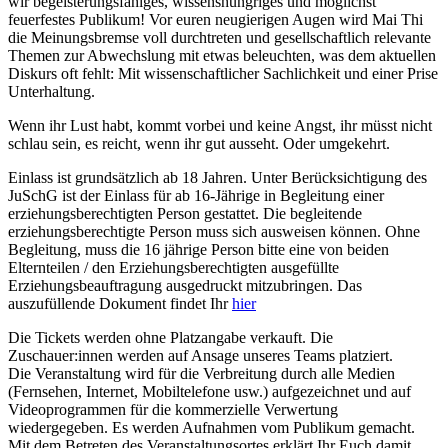
wir begeisterungsfähiges, wissenshungriges und möglichst
feuerfestes Publikum! Vor euren neugierigen Augen wird Mai Thi
die Meinungsbremse voll durchtreten und gesellschaftlich relevante
Themen zur Abwechslung mit etwas beleuchten, was dem aktuellen
Diskurs oft fehlt: Mit wissenschaftlicher Sachlichkeit und einer Prise
Unterhaltung.
Wenn ihr Lust habt, kommt vorbei und keine Angst, ihr müsst nicht
schlau sein, es reicht, wenn ihr gut ausseht. Oder umgekehrt.
Einlass ist grundsätzlich ab 18 Jahren. Unter Berücksichtigung des
JuSchG ist der Einlass für ab 16-Jährige in Begleitung einer
erziehungsberechtigten Person gestattet. Die begleitende
erziehungsberechtigte Person muss sich ausweisen können. Ohne
Begleitung, muss die 16 jährige Person bitte eine von beiden
Elternteilen / den Erziehungsberechtigten ausgefüllte
Erziehungsbeauftragung ausgedruckt mitzubringen. Das
auszufüllende Dokument findet Ihr
hier
Die Tickets werden ohne Platzangabe verkauft. Die
Zuschauer:innen werden auf Ansage unseres Teams platziert.
Die Veranstaltung wird für die Verbreitung durch alle Medien
(Fernsehen, Internet, Mobiltelefone usw.) aufgezeichnet und auf
Videoprogrammen für die kommerzielle Verwertung
wiedergegeben. Es werden Aufnahmen vom Publikum gemacht.
Mit dem Betreten des Veranstaltungsortes erklärt Ihr Euch damit