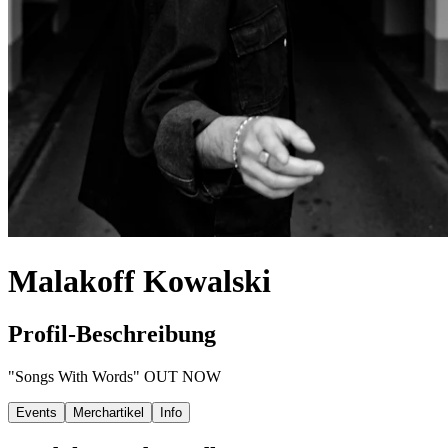
Malakoff Kowalski
Profil-Beschreibung
"Songs With Words" OUT NOW
Events
Merchartikel
Info