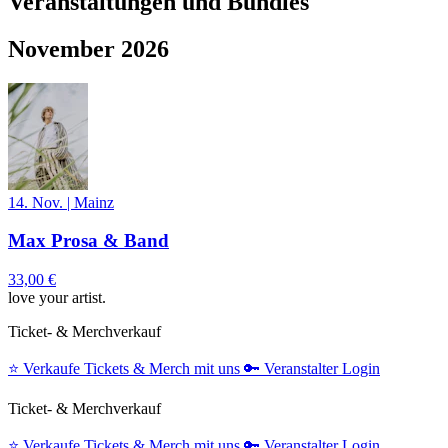
Veranstaltungen und Bundles
November 2026
14. Nov.
|
Mainz
Max Prosa & Band
33,00 €
love your artist.
Ticket- & Merchverkauf
⭐️
Verkaufe Tickets & Merch mit uns
🔑
Veranstalter Login
Ticket- & Merchverkauf
⭐️
Verkaufe Tickets & Merch mit uns
🔑
Veranstalter Login