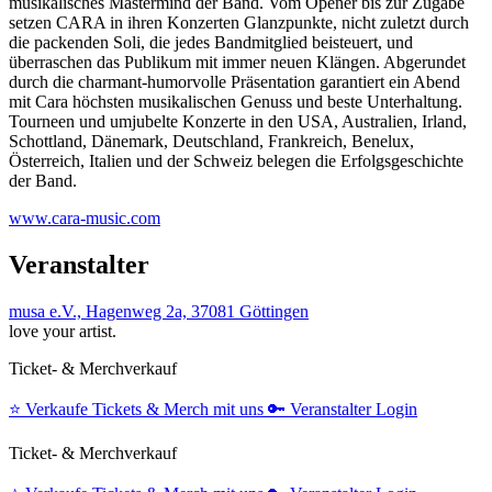
musikalisches Mastermind der Band. Vom Opener bis zur Zugabe
setzen CARA in ihren Konzerten Glanzpunkte, nicht zuletzt durch
die packenden Soli, die jedes Bandmitglied beisteuert, und
überraschen das Publikum mit immer neuen Klängen. Abgerundet
durch die charmant-humorvolle Präsentation garantiert ein Abend
mit Cara höchsten musikalischen Genuss und beste Unterhaltung.
Tourneen und umjubelte Konzerte in den USA, Australien, Irland,
Schottland, Dänemark, Deutschland, Frankreich, Benelux,
Österreich, Italien und der Schweiz belegen die Erfolgsgeschichte
der Band.
www.cara-music.com
Veranstalter
musa e.V., Hagenweg 2a, 37081 Göttingen
love your artist.
Ticket- & Merchverkauf
⭐️
Verkaufe Tickets & Merch mit uns
🔑
Veranstalter Login
Ticket- & Merchverkauf