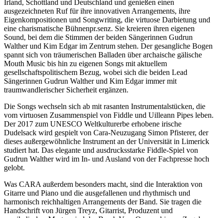
Irland, Schottland und Deutschland und genießen einen
ausgezeichneten Ruf für ihre innovativen Arrangements, ihre
Eigenkompositionen und Songwriting, die virtuose Darbietung und
eine charismatische Bühnenpr.senz. Sie kreieren ihren eigenen
Sound, bei dem die Stimmen der beiden Sängerinnen Gudrun
Walther und Kim Edgar im Zentrum stehen. Der gesangliche Bogen
spannt sich von träumerischen Balladen über archaische gälische
Mouth Music bis hin zu eigenen Songs mit aktuellem
gesellschaftspolitischem Bezug, wobei sich die beiden Lead
Sängerinnen Gudrun Walther und Kim Edgar immer mit
traumwandlerischer Sicherheit ergänzen.
Die Songs wechseln sich ab mit rasanten Instrumentalstücken, die
vom virtuosen Zusammenspiel von Fiddle und Uilleann Pipes leben.
Der 2017 zum UNESCO Weltkulturerbe erhobene irische
Dudelsack wird gespielt von Cara-Neuzugang Simon Pfisterer, der
dieses außergewöhnliche Instrument an der Universität in Limerick
studiert hat. Das elegante und ausdrucksstarke Fiddle-Spiel von
Gudrun Walther wird im In- und Ausland von der Fachpresse hoch
gelobt.
Was CARA außerdem besonders macht, sind die Interaktion von
Gitarre und Piano und die ausgefallenen und rhythmisch und
harmonisch reichhaltigen Arrangements der Band. Sie tragen die
Handschrift von Jürgen Treyz, Gitarrist, Produzent und