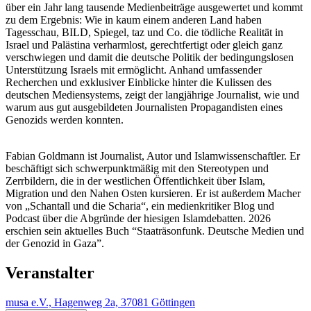
über ein Jahr lang tausende Medienbeiträge ausgewertet und kommt
zu dem Ergebnis: Wie in kaum einem anderen Land haben
Tagesschau, BILD, Spiegel, taz und Co. die tödliche Realität in
Israel und Palästina verharmlost, gerechtfertigt oder gleich ganz
verschwiegen und damit die deutsche Politik der bedingungslosen
Unterstützung Israels mit ermöglicht. Anhand umfassender
Recherchen und exklusiver Einblicke hinter die Kulissen des
deutschen Mediensystems, zeigt der langjährige Journalist, wie und
warum aus gut ausgebildeten Journalisten Propagandisten eines
Genozids werden konnten.
Fabian Goldmann ist Journalist, Autor und Islamwissenschaftler. Er
beschäftigt sich schwerpunktmäßig mit den Stereotypen und
Zerrbildern, die in der westlichen Öffentlichkeit über Islam,
Migration und den Nahen Osten kursieren. Er ist außerdem Macher
von „Schantall und die Scharia“, ein medienkritiker Blog und
Podcast über die Abgründe der hiesigen Islamdebatten. 2026
erschien sein aktuelles Buch “Staaträsonfunk. Deutsche Medien und
der Genozid in Gaza”.
Veranstalter
musa e.V., Hagenweg 2a, 37081 Göttingen