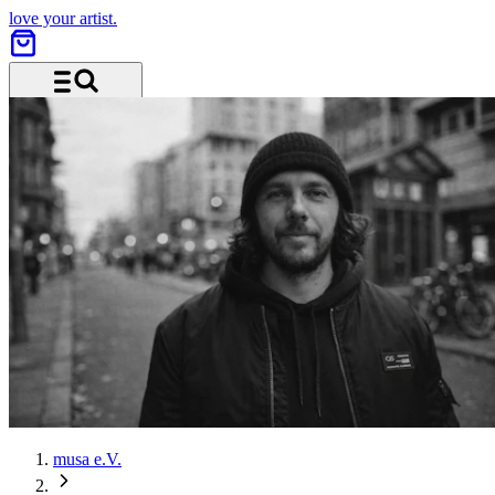
love your artist.
Menü und Suche
musa e.V.