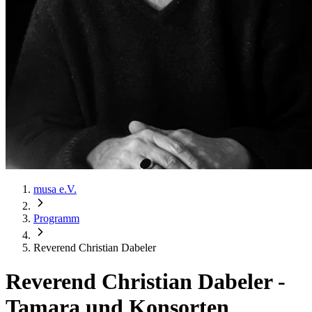
musa e.V.
Programm
Reverend Christian Dabeler
Reverend Christian Dabeler
-
Tamara und Konsorten