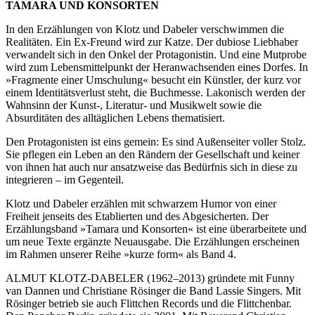
TAMARA UND KONSORTEN
In den Erzählungen von Klotz und Dabeler verschwimmen die
Realitäten. Ein Ex-Freund wird zur Katze. Der dubiose Liebhaber
verwandelt sich in den Onkel der Protagonistin. Und eine Mutprobe
wird zum Lebensmittelpunkt der Heranwachsenden eines Dorfes. In
»Fragmente einer Umschulung« besucht ein Künstler, der kurz vor
einem Identitätsverlust steht, die Buchmesse. Lakonisch werden der
Wahnsinn der Kunst-, Literatur- und Musikwelt sowie die
Absurditäten des alltäglichen Lebens thematisiert.
Den Protagonisten ist eins gemein: Es sind Außenseiter voller Stolz.
Sie pflegen ein Leben an den Rändern der Gesellschaft und keiner
von ihnen hat auch nur ansatzweise das Bedürfnis sich in diese zu
integrieren – im Gegenteil.
Klotz und Dabeler erzählen mit schwarzem Humor von einer
Freiheit jenseits des Etablierten und des Abgesicherten. Der
Erzählungsband »Tamara und Konsorten« ist eine überarbeitete und
um neue Texte ergänzte Neuausgabe. Die Erzählungen erscheinen
im Rahmen unserer Reihe »kurze form« als Band 4.
ALMUT KLOTZ-DABELER (1962–2013) gründete mit Funny
van Dannen und Christiane Rösinger die Band Lassie Singers. Mit
Rösinger betrieb sie auch Flittchen Records und die Flittchenbar.