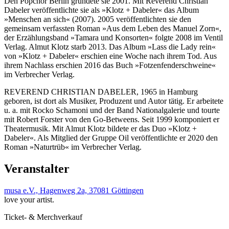
Den Popchor Berlin gründete sie 2001. Mit Reverend Christian
Dabeler veröffentlichte sie als »Klotz + Dabeler« das Album
»Menschen an sich« (2007). 2005 veröffentlichten sie den
gemeinsam verfassten Roman »Aus dem Leben des Manuel Zorn«,
der Erzählungsband »Tamara und Konsorten« folgte 2008 im Ventil
Verlag. Almut Klotz starb 2013. Das Album »Lass die Lady rein«
von »Klotz + Dabeler« erschien eine Woche nach ihrem Tod. Aus
ihrem Nachlass erschien 2016 das Buch »Fotzenfenderschweine«
im Verbrecher Verlag.
REVEREND CHRISTIAN DABELER, 1965 in Hamburg
geboren, ist dort als Musiker, Produzent und Autor tätig. Er arbeitete
u. a. mit Rocko Schamoni und der Band Nationalgalerie und tourte
mit Robert Forster von den Go-Betweens. Seit 1999 komponiert er
Theatermusik. Mit Almut Klotz bildete er das Duo »Klotz +
Dabeler«. Als Mitglied der Gruppe Oil veröffentlichte er 2020 den
Roman »Naturtrüb« im Verbrecher Verlag.
Veranstalter
musa e.V., Hagenweg 2a, 37081 Göttingen
love your artist.
Ticket- & Merchverkauf