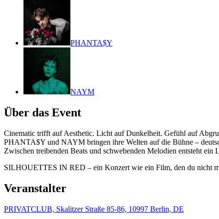
PHANTA$Y
NAYM
Über das Event
Cinematic trifft auf Aesthetic. Licht auf Dunkelheit. Gefühl auf Abgr
PHANTA$Y und NAYM bringen ihre Welten auf die Bühne – deutsch un
Zwischen treibenden Beats und schwebenden Melodien entsteht ein Liv
SILHOUETTES IN RED – ein Konzert wie ein Film, den du nicht meh
Veranstalter
PRIVATCLUB, Skalitzer Straße 85-86, 10997 Berlin, DE