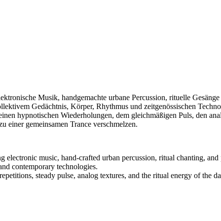
tronische Musik, handgemachte urbane Percussion, rituelle Gesänge u
llektivem Gedächtnis, Körper, Rhythmus und zeitgenössischen Techno
 seinen hypnotischen Wiederholungen, dem gleichmäßigen Puls, den anal
 zu einer gemeinsamen Trance verschmelzen.
electronic music, hand-crafted urban percussion, ritual chanting, and 
 and contemporary technologies.
 repetitions, steady pulse, analog textures, and the ritual energy of th