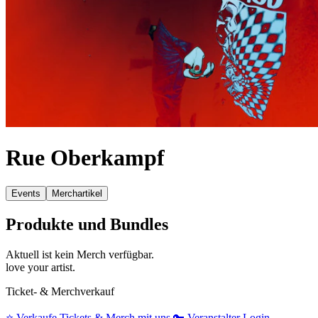
Rue Oberkampf
Events
Merchartikel
Produkte und Bundles
Aktuell ist kein Merch verfügbar.
love your artist.
Ticket- & Merchverkauf
⭐️
Verkaufe Tickets & Merch mit uns
🔑
Veranstalter Login