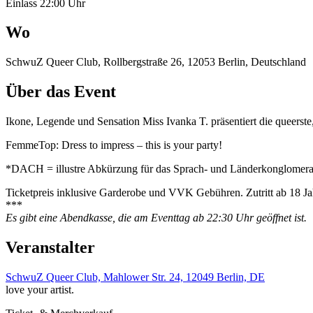
Einlass 22:00 Uhr
Wo
SchwuZ Queer Club, Rollbergstraße 26, 12053 Berlin, Deutschland
Über das Event
Ikone, Legende und Sensation Miss Ivanka T. präsentiert die queerste
FemmeTop: Dress to impress – this is your party!
*DACH = illustre Abkürzung für das Sprach- und Länderkonglomerat
Ticketpreis inklusive Garderobe und VVK Gebühren. Zutritt ab 18 J
***
Es gibt eine Abendkasse, die am Eventtag ab 22:30 Uhr geöffnet ist.
Veranstalter
SchwuZ Queer Club, Mahlower Str. 24, 12049 Berlin, DE
love your artist.