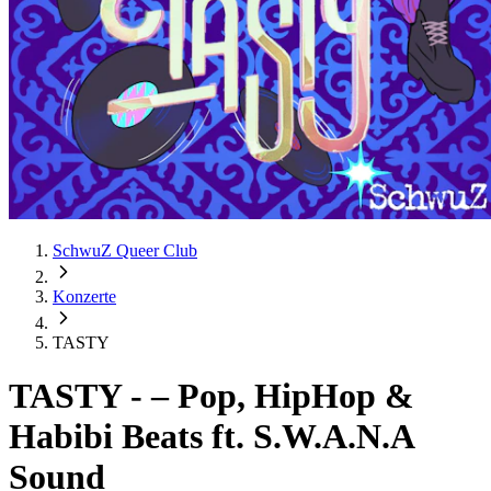
SchwuZ Queer Club
Konzerte
TASTY
TASTY
-
– Pop, HipHop &
Habibi Beats ft. S.W.A.N.A
Sound