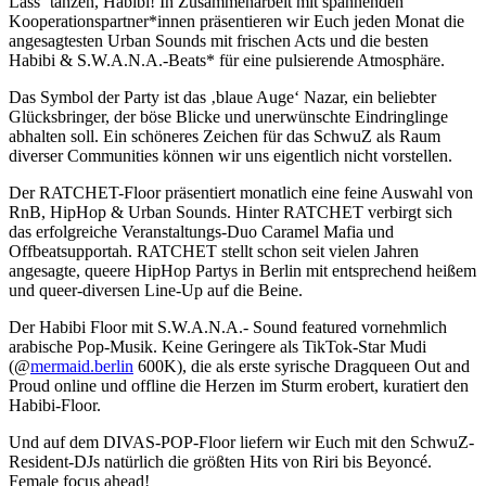
Lass‘ tanzen, Habibi! In Zusammenarbeit mit spannenden
Kooperationspartner*innen präsentieren wir Euch jeden Monat die
angesagtesten Urban Sounds mit frischen Acts und die besten
Habibi & S.W.A.N.A.-Beats* für eine pulsierende Atmosphäre.
Das Symbol der Party ist das ‚blaue Auge‘ Nazar, ein beliebter
Glücksbringer, der böse Blicke und unerwünschte Eindringlinge
abhalten soll. Ein schöneres Zeichen für das SchwuZ als Raum
diverser Communities können wir uns eigentlich nicht vorstellen.
Der RATCHET-Floor präsentiert monatlich eine feine Auswahl von
RnB, HipHop & Urban Sounds. Hinter RATCHET verbirgt sich
das erfolgreiche Veranstaltungs-Duo Caramel Mafia und
Offbeatsupportah. RATCHET stellt schon seit vielen Jahren
angesagte, queere HipHop Partys in Berlin mit entsprechend heißem
und queer-diversen Line-Up auf die Beine.
Der Habibi Floor mit S.W.A.N.A.- Sound featured vornehmlich
arabische Pop-Musik. Keine Geringere als TikTok-Star Mudi
(@
mermaid.berlin
600K), die als erste syrische Dragqueen Out and
Proud online und offline die Herzen im Sturm erobert, kuratiert den
Habibi-Floor.
Und auf dem DIVAS-POP-Floor liefern wir Euch mit den SchwuZ-
Resident-DJs natürlich die größten Hits von Riri bis Beyoncé.
Female focus ahead!