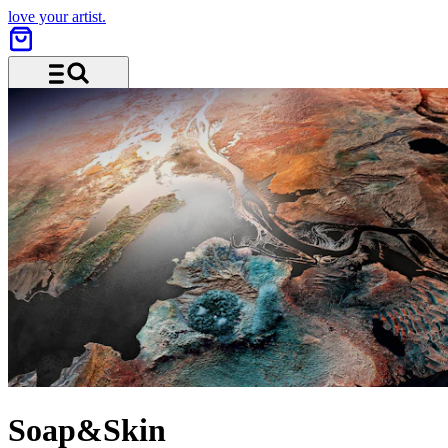
love your artist.
Menü und Suche
Soap&Skin