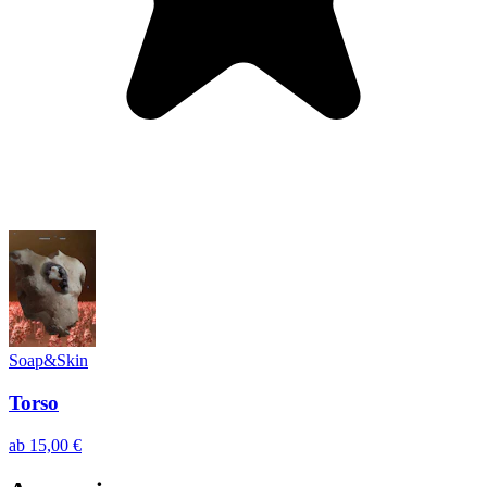
Soap&Skin
Torso
ab
15,00 €