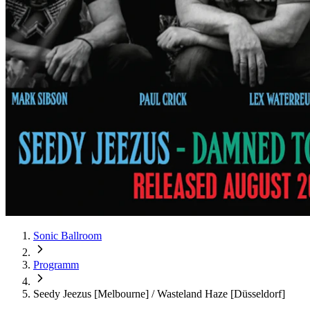
Sonic Ballroom
Programm
Seedy Jeezus [Melbourne] / Wasteland Haze [Düsseldorf]