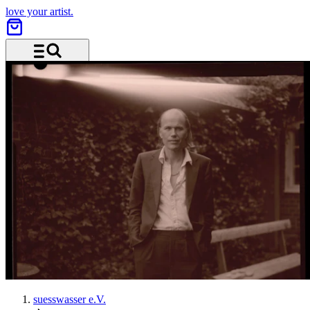
love your artist.
Menü und Suche
suesswasser e.V.