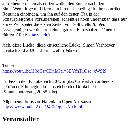
aufreibenden, niemals enden wollenden Suche nach dem
Sinn. Wenn Inge und Hermann ihren „Liebeling“ in ihre skurrilen
Routinen einbinden, um ihn auf den ersten Tag in der
Schauspielschule vorzubereiten, scheint es noch undenkbar, dass nur
kurze Zeit später die ersten Zeilen von Soft Cells
Tainted
Love
genügen werden, um einen ganzen Kinosaal zu Tränen zu
rühren. (Text:
kinozeit.de
)
Ach, diese Lücke, diese entsetzliche Lücke. Simon Verhoeven,
Deutschland 2026, 135 min., ab 6 Jahren
Trailer
https://youtu.be/lHjdCsrCDnM?si=6BYfhT1Osc_gW9I9
Einlass in den Kinobereich 20 Uhr (das Café ist zuvor bereits
geöffnet), Filmbeginn bei ausreichender Dunkelheit
(Sonnenuntergang 20.58 Uhr)
Allgemeine Infos zur Hafenkino Open Air Saison:
https://www.hafen2.net/34-0-Open-Air.html
Veranstalter