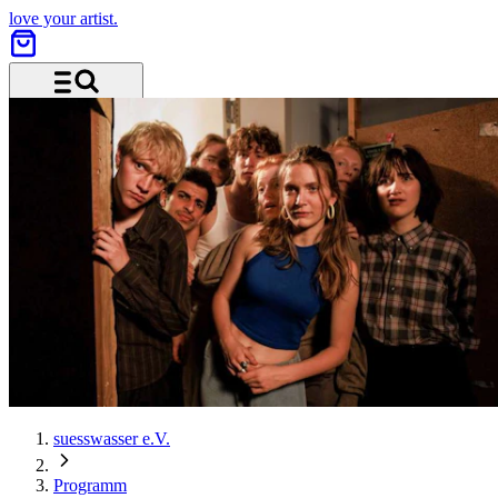
love your artist.
Menü und Suche
suesswasser e.V.
Programm