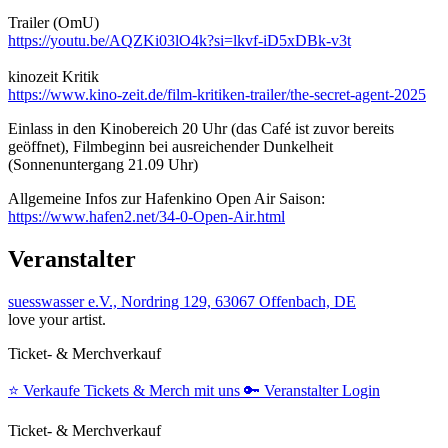
Trailer (OmU)
https://youtu.be/AQZKi03lO4k?si=lkvf-iD5xDBk-v3t
kinozeit Kritik
https://www.kino-zeit.de/film-kritiken-trailer/the-secret-agent-2025
Einlass in den Kinobereich 20 Uhr (das Café ist zuvor bereits
geöffnet), Filmbeginn bei ausreichender Dunkelheit
(Sonnenuntergang 21.09 Uhr)
Allgemeine Infos zur Hafenkino Open Air Saison:
https://www.hafen2.net/34-0-Open-Air.html
Veranstalter
suesswasser e.V., Nordring 129, 63067 Offenbach, DE
love your artist.
Ticket- & Merchverkauf
⭐️
Verkaufe Tickets & Merch mit uns
🔑
Veranstalter Login
Ticket- & Merchverkauf