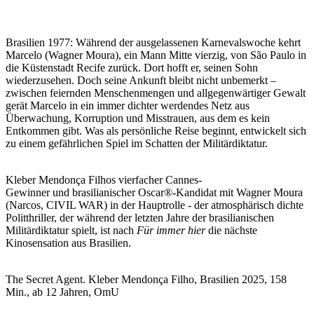
Brasilien 1977: Während der ausgelassenen Karnevalswoche kehrt
Marcelo (Wagner Moura), ein Mann Mitte vierzig, von São Paulo in
die Küstenstadt Recife zurück. Dort hofft er, seinen Sohn
wiederzusehen. Doch seine Ankunft bleibt nicht unbemerkt –
zwischen feiernden Menschenmengen und allgegenwärtiger Gewalt
gerät Marcelo in ein immer dichter werdendes Netz aus
Überwachung, Korruption und Misstrauen, aus dem es kein
Entkommen gibt. Was als persönliche Reise beginnt, entwickelt sich
zu einem gefährlichen Spiel im Schatten der Militärdiktatur.
Kleber Mendonça Filhos vierfacher Cannes-
Gewinner und brasilianischer Oscar®-Kandidat mit Wagner Moura
(Narcos, CIVIL WAR) in der Hauptrolle - der atmosphärisch dichte
Politthriller, der während der letzten Jahre der brasilianischen
Militärdiktatur spielt, ist nach
Für immer hier
die nächste
Kinosensation aus Brasilien.
The Secret Agent. Kleber Mendonça Filho, Brasilien 2025, 158
Min., ab 12 Jahren, OmU