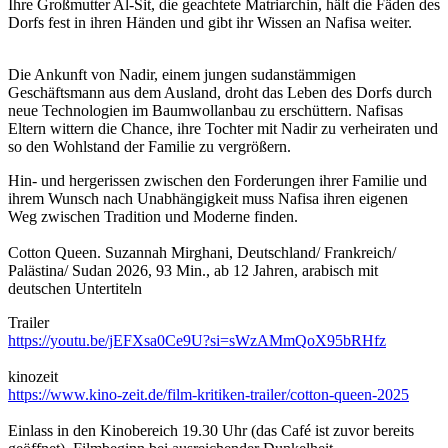
Ihre Großmutter Al-Sit, die geachtete Matriarchin, hält die Fäden des
Dorfs fest in ihren Händen und gibt ihr Wissen an Nafisa weiter.
Die Ankunft von Nadir, einem jungen sudanstämmigen
Geschäftsmann aus dem Ausland, droht das Leben des Dorfs durch
neue Technologien im Baumwollanbau zu erschüttern. Nafisas
Eltern wittern die Chance, ihre Tochter mit Nadir zu verheiraten und
so den Wohlstand der Familie zu vergrößern.
Hin- und hergerissen zwischen den Forderungen ihrer Familie und
ihrem Wunsch nach Unabhängigkeit muss Nafisa ihren eigenen
Weg zwischen Tradition und Moderne finden.
Cotton Queen. Suzannah Mirghani, Deutschland/ Frankreich/
Palästina/ Sudan 2026, 93 Min., ab 12 Jahren, arabisch mit
deutschen Untertiteln
Trailer
https://youtu.be/jEFXsa0Ce9U?si=sWzAMmQoX95bRHfz
kinozeit
https://www.kino-zeit.de/film-kritiken-trailer/cotton-queen-2025
Einlass in den Kinobereich 19.30 Uhr (das Café ist zuvor bereits