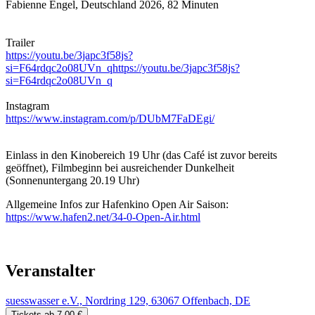
Fabienne Engel, Deutschland 2026, 82 Minuten
Trailer
https://youtu.be/3japc3f58js?
si=F64rdqc2o08UVn_qhttps://youtu.be/3japc3f58js?
si=F64rdqc2o08UVn_q
Instagram
https://www.instagram.com/p/DUbM7FaDEgi/
Einlass in den Kinobereich 19 Uhr (das Café ist zuvor bereits
geöffnet), Filmbeginn bei ausreichender Dunkelheit
(Sonnenuntergang 20.19 Uhr)
Allgemeine Infos zur Hafenkino Open Air Saison:
https://www.hafen2.net/34-0-Open-Air.html
Veranstalter
suesswasser e.V., Nordring 129, 63067 Offenbach, DE
Tickets ab 7,00 €