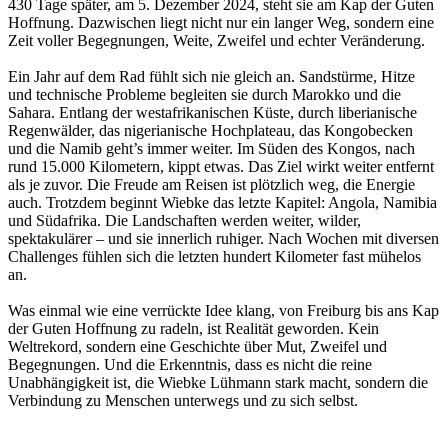
430 Tage später, am 5. Dezember 2024, steht sie am Kap der Guten
Hoffnung. Dazwischen liegt nicht nur ein langer Weg, sondern eine
Zeit voller Begegnungen, Weite, Zweifel und echter Veränderung.
Ein Jahr auf dem Rad fühlt sich nie gleich an. Sandstürme, Hitze
und technische Probleme begleiten sie durch Marokko und die
Sahara. Entlang der westafrikanischen Küste, durch liberianische
Regenwälder, das nigerianische Hochplateau, das Kongobecken
und die Namib geht’s immer weiter. Im Süden des Kongos, nach
rund 15.000 Kilometern, kippt etwas. Das Ziel wirkt weiter entfernt
als je zuvor. Die Freude am Reisen ist plötzlich weg, die Energie
auch. Trotzdem beginnt Wiebke das letzte Kapitel: Angola, Namibia
und Südafrika. Die Landschaften werden weiter, wilder,
spektakulärer – und sie innerlich ruhiger. Nach Wochen mit diversen
Challenges fühlen sich die letzten hundert Kilometer fast mühelos
an.
Was einmal wie eine verrückte Idee klang, von Freiburg bis ans Kap
der Guten Hoffnung zu radeln, ist Realität geworden. Kein
Weltrekord, sondern eine Geschichte über Mut, Zweifel und
Begegnungen. Und die Erkenntnis, dass es nicht die reine
Unabhängigkeit ist, die Wiebke Lühmann stark macht, sondern die
Verbindung zu Menschen unterwegs und zu sich selbst.