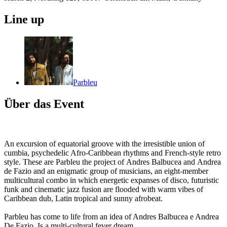
Line up
Parbleu
Über das Event
An excursion of equatorial groove with the irresistible union of
cumbia, psychedelic Afro-Caribbean rhythms and French-style retro
style. These are Parbleu the project of Andres Balbucea and Andrea
de Fazio and an enigmatic group of musicians, an eight-member
multicultural combo in which energetic expanses of disco, futuristic
funk and cinematic jazz fusion are flooded with warm vibes of
Caribbean dub, Latin tropical and sunny afrobeat.
Parbleu has come to life from an idea of Andres Balbucea e Andrea
De Fazio. Is a multi-cultural fever dream,