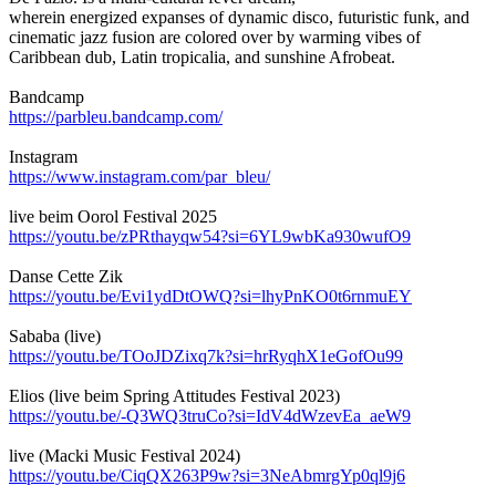
wherein energized expanses of dynamic disco, futuristic funk, and
cinematic jazz fusion are colored over by warming vibes of
Caribbean dub, Latin tropicalia, and sunshine Afrobeat.
Bandcamp
https://parbleu.bandcamp.com/
Instagram
https://www.instagram.com/par_bleu/
live beim Oorol Festival 2025
https://youtu.be/zPRthayqw54?si=6YL9wbKa930wufO9
Danse Cette Zik
https://youtu.be/Evi1ydDtOWQ?si=lhyPnKO0t6rnmuEY
Sababa (live)
https://youtu.be/TOoJDZixq7k?si=hrRyqhX1eGofOu99
Elios (live beim Spring Attitudes Festival 2023)
https://youtu.be/-Q3WQ3truCo?si=IdV4dWzevEa_aeW9
live (Macki Music Festival 2024)
https://youtu.be/CiqQX263P9w?si=3NeAbmrgYp0ql9j6