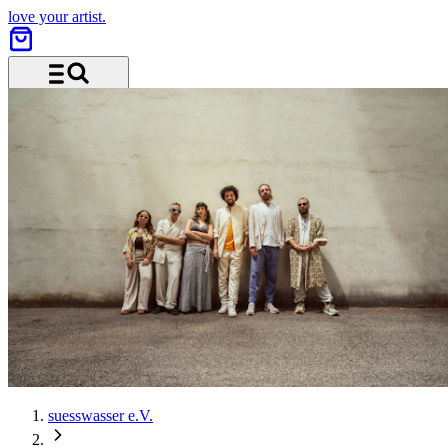
love your artist.
Menü und Suche
suesswasser e.V.