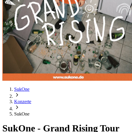
SukOne
Konzerte
SukOne
SukOne
-
Grand Rising Tour