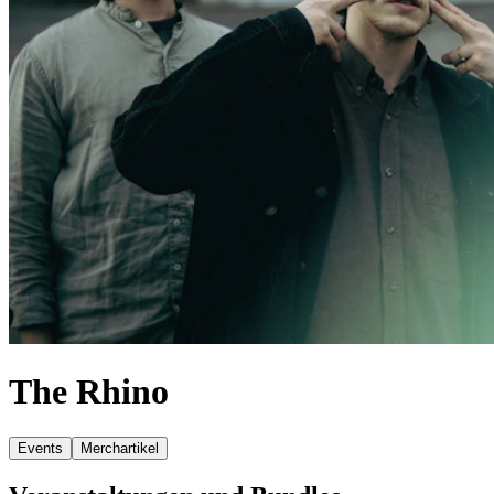
The Rhino
Events
Merchartikel