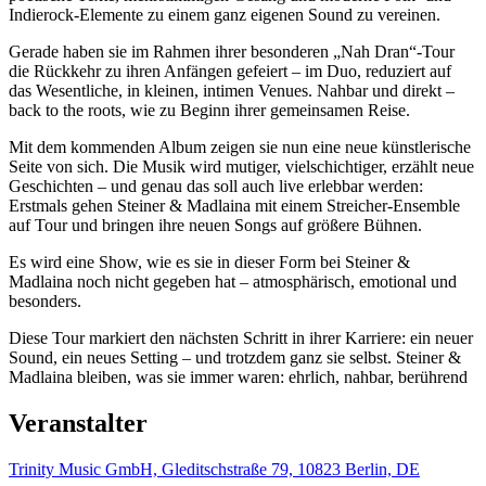
Indierock-Elemente zu einem ganz eigenen Sound zu vereinen.
Gerade haben sie im Rahmen ihrer besonderen „Nah Dran“-Tour
die Rückkehr zu ihren Anfängen gefeiert – im Duo, reduziert auf
das Wesentliche, in kleinen, intimen Venues. Nahbar und direkt –
back to the roots, wie zu Beginn ihrer gemeinsamen Reise.
Mit dem kommenden Album zeigen sie nun eine neue künstlerische
Seite von sich. Die Musik wird mutiger, vielschichtiger, erzählt neue
Geschichten – und genau das soll auch live erlebbar werden:
Erstmals gehen Steiner & Madlaina mit einem Streicher-Ensemble
auf Tour und bringen ihre neuen Songs auf größere Bühnen.
Es wird eine Show, wie es sie in dieser Form bei Steiner &
Madlaina noch nicht gegeben hat – atmosphärisch, emotional und
besonders.
Diese Tour markiert den nächsten Schritt in ihrer Karriere: ein neuer
Sound, ein neues Setting – und trotzdem ganz sie selbst. Steiner &
Madlaina bleiben, was sie immer waren: ehrlich, nahbar, berührend
Veranstalter
Trinity Music GmbH, Gleditschstraße 79, 10823 Berlin, DE