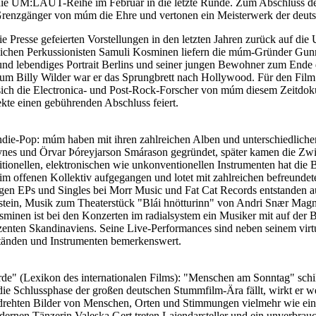
die UM:LAUT-Reihe im Februar in die letzte Runde. Zum Abschluss der ü
ie Grenzgänger von múm die Ehre und vertonen ein Meisterwerk der deu
ie Presse gefeierten Vorstellungen in den letzten Jahren zurück auf 
ichen Perkussionisten Samuli Kosminen liefern die múm-Gründer Gun
nd lebendiges Portrait Berlins und seiner jungen Bewohner zum Ende d
r um Billy Wilder war er das Sprungbrett nach Hollywood. Für den Film
 sich die Electronica- und Post-Rock-Forscher von múm diesem Zeitdok
te einen gebührenden Abschluss feiert.
ndie-Pop: múm haben mit ihren zahlreichen Alben und unterschiedlichen
nes und Örvar Þóreyjarson Smárason gegründet, später kamen die Zwill
ditionellen, elektronischen wie unkonventionellen Instrumenten hat di
ík im offenen Kollektiv aufgegangen und lotet mit zahlreichen befreun
igen EPs und Singles bei Morr Music und Fat Cat Records entstanden a
stein, Musik zum Theaterstück "Blái hnötturinn" von Andri Snær Mag
en ist bei den Konzerten im radialsystem ein Musiker mit auf der Bühn
zenten Skandinaviens. Seine Live-Performances sind neben seinem virt
änden und Instrumenten bemerkenswert.
e" (Lexikon des internationalen Films): "Menschen am Sonntag" schi
ie Schlussphase der großen deutschen Stummfilm-Ära fällt, wirkt er w
drehten Bilder von Menschen, Orten und Stimmungen vielmehr wie ein 
rnen Tänzerin Valeska Gert treten Laiendarsteller und ein unverbrauch