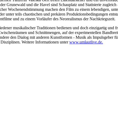
er Grunewald und die Havel sind Schauplatz und Statisterie zugleich -
rlicher Wochenendstimmung machen den Film zu einem lebendigen, unte
der unter teils chaotischen und prekären Produktionsbedingungen entst
ntfilme und zu einem Vorläufer des Neorealismus der Nachkriegszeit.
edener musikalischer Traditionen bedienen und doch einzigartig und fr
Zwischenräumen und Schnittmengen, auf der experimentellen Bandbreite
ere den Dialog mit anderen Kunstformen - Musik als Impulsgeber für F
 Disziplinen. Weitere Informationen unter
www.umlautlive.de.