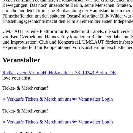
Bewegungen. Das noch unzerstörte Berlin, seine Menschen, Straßen, d
ehrliche und leicht ironische Beobachtung der Hauptstadt in somme
Filmschaffenden um den späteren Oscar-Preisträger Billy Wilder war 
Entstehungsgeschichte macht den Film zu einem der ersten Independe
UM:LAUT ist eine Plattform für Künstler und Labels, die sich verschi
von Ben Czernek und Hannes Frey kuratierten Reihe liegt dabei auf 
und Improvisation, Club und Konzertsaal. UM:LAUT fördert insbesond
Experimentierfeld für Kooperationen von Künstlern unterschiedlicher
Veranstalter
Radialsystem V GmbH, Holzmarktstr. 33, 10243 Berlin, DE
love your artist.
Ticket- & Merchverkauf
⭐️
Verkaufe Tickets & Merch mit uns
🔑
Veranstalter Login
Ticket- & Merchverkauf
⭐️
Verkaufe Tickets & Merch mit uns
🔑
Veranstalter Login