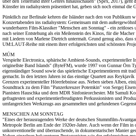
über den Tellerrand ihrer Genres hinausschauen" (Spex, 2017), geht 
Künstler im radialsystem präsentiert hat, geben sich noch einmal d
Pünktlich zur Berlinale kehren die Isländer nach den von Publikum w
Konzertabenden ins radialsystem: Gemeinsam mit dem außergewöhnl
wunderbaren Film-Klassiker "Menschen am Sonntag" - ein zeitloses u
nach seiner Entstehung als ein Meilenstein des Kinos, für die Mache
mit Liedern von Marlene Dietrich untermalt. Grund genug also, dass
UM:LAUT-Reihe mit einem ihrer erfolgreichsten und schönsten Projek
MÚM
Verspielte Electronica, sphärische Ambient-Sounds, experimenteller I
originellste Band Islands" (ByteFM), wurde 1997 von Gunnar Örn Ty
eigenständiger Sound sowie das spielerische Experimentieren mit tra
gemacht. In den letzten Jahren ist das einstige Quartett aus Reykjav
Grenzen experimenteller Hörerlebnisse aus. Neben sieben Alben, ein
Soundtrack zu dem Film "Panzerkreuzer Potemkin" von Sergej Eisen
Pianisten Hauschka und dem MDR Sinfonieorchester. Mit Samuli Kosmin
gefragtesten und experimentierfreudigsten Perkussionisten und Produ
umfangreichen Werkzeugs aus gesammelten und gefundenen Gegenst
MENSCHEN AM SONNTAG
"Eines der herausragenden Werke der deutschen Stummfilm-Avantgard
Metropole Berlin am Ende der 1920er-Jahre. Auch wenn der Film in d
unkonventionelle und überraschende, in dokumentarischer Manier ge
Neben einzelnen bekannteren Protagonisten wie der erfolgreichen mode