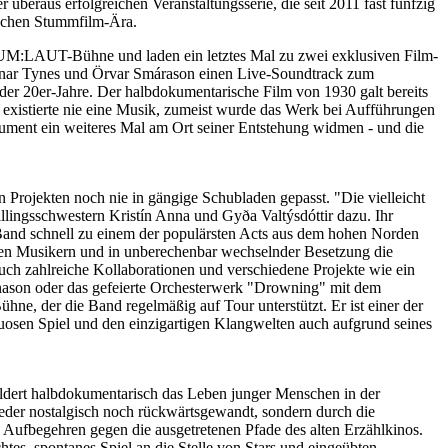
beraus erfolgreichen Veranstaltungsserie, die seit 2011 fast fünfzig
tschen Stummfilm-Ära.
die UM:LAUT-Bühne und laden ein letztes Mal zu zwei exklusiven Film-
nar Tynes und Örvar Smárason einen Live-Soundtrack zum
er 20er-Jahre. Der halbdokumentarische Film von 1930 galt bereits
 existierte nie eine Musik, zumeist wurde das Werk bei Aufführungen
ument ein weiteres Mal am Ort seiner Entstehung widmen - und die
 Projekten noch nie in gängige Schubladen gepasst. "Die vielleicht
ingsschwestern Kristín Anna und Gyða Valtýsdóttir dazu. Ihr
e Band schnell zu einem der populärsten Acts aus dem hohen Norden
deten Musikern und in unberechenbar wechselnder Besetzung die
uch zahlreiche Kollaborationen und verschiedene Projekte wie ein
nason oder das gefeierte Orchesterwerk "Drowning" mit dem
e, der die Band regelmäßig auf Tour unterstützt. Er ist einer der
uosen Spiel und den einzigartigen Klangwelten auch aufgrund seines
ldert halbdokumentarisch das Leben junger Menschen in der
eder nostalgisch noch rückwärtsgewandt, sondern durch die
Aufbegehren gegen die ausgetretenen Pfade des alten Erzählkinos.
tes, spontanes Spiel an die Stelle von Stars und eingeübten