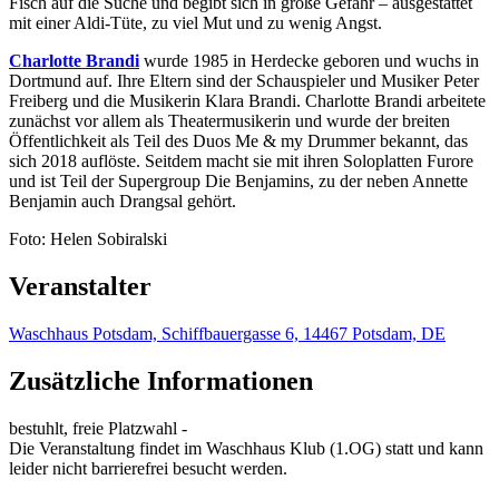
Fisch auf die Suche und begibt sich in große Gefahr – ausgestattet
mit einer Aldi-Tüte, zu viel Mut und zu wenig Angst.
Charlotte Brandi
wurde 1985 in Herdecke geboren und wuchs in
Dortmund auf. Ihre Eltern sind der Schauspieler und Musiker Peter
Freiberg und die Musikerin Klara Brandi. Charlotte Brandi arbeitete
zunächst vor allem als Theatermusikerin und wurde der breiten
Öffentlichkeit als Teil des Duos Me & my Drummer bekannt, das
sich 2018 auflöste. Seitdem macht sie mit ihren Soloplatten Furore
und ist Teil der Supergroup Die Benjamins, zu der neben Annette
Benjamin auch Drangsal gehört.
Foto: Helen Sobiralski
Veranstalter
Waschhaus Potsdam, Schiffbauergasse 6, 14467 Potsdam, DE
Zusätzliche Informationen
bestuhlt, freie Platzwahl -
Die Veranstaltung findet im Waschhaus Klub (1.OG) statt und kann
leider nicht barrierefrei besucht werden.